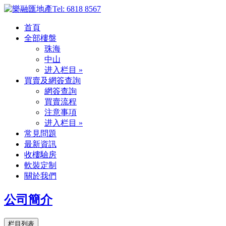
Tel: 6818 8567
首頁
全部樓盤
珠海
中山
进入栏目 »
買賣及網簽查詢
網簽查詢
買賣流程
注意事項
进入栏目 »
常見問題
最新資訊
收樓驗房
軟裝定制
關於我們
公司簡介
栏目列表