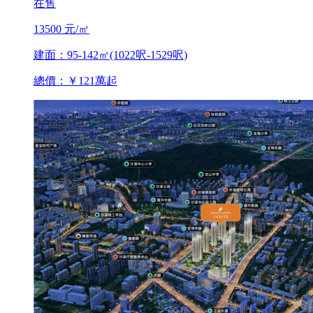
在售
13500 元/㎡
建面：95-142㎡(1022呎-1529呎)
總價：￥121萬起