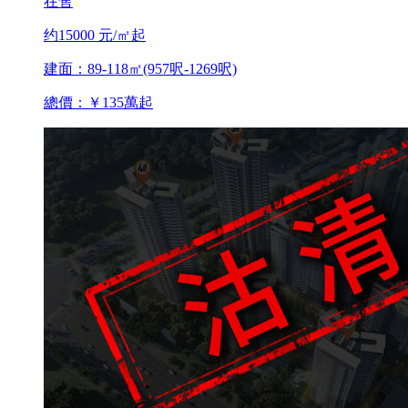
在售
约15000 元/㎡起
建面：89-118㎡(957呎-1269呎)
總價：￥135萬起