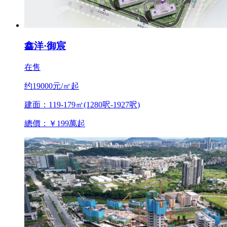
鑫洋·御宸
在售
约19000元/㎡起
建面：119-179㎡(1280呎-1927呎)
總價：￥199萬起