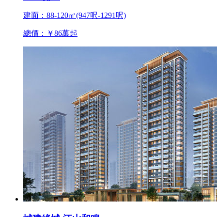
建面：88-120㎡(947呎-1291呎)
總價：￥86萬起