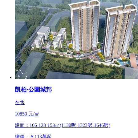
凱柏·公園城邦
在售
10850 元/㎡
建面：105-123-153㎡(1130呎-1323呎-1646呎)
總價：￥113萬起