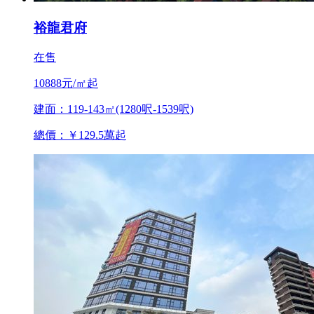
裕龍君府
在售
10888元/㎡起
建面：119-143㎡(1280呎-1539呎)
總價：￥129.5萬起