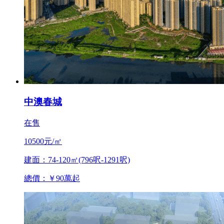
中澳春城
在售
10500元/㎡
建面：74-120㎡(796呎-1291呎)
總價：￥90萬起