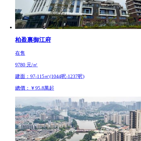
柏盈裏御江府
在售
9780 元/㎡
建面：97-115㎡(1044呎-1237呎)
總價：￥95.8萬起