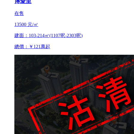
博愛里
在售
13500 元/㎡
建面：103-214㎡(1107呎-2303呎)
總價：￥121萬起