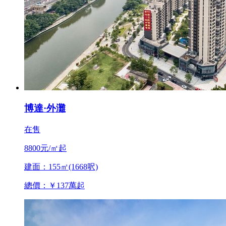
博達·外灘
在售
8800元/㎡起
建面：155㎡(1668呎)
總價：￥137萬起