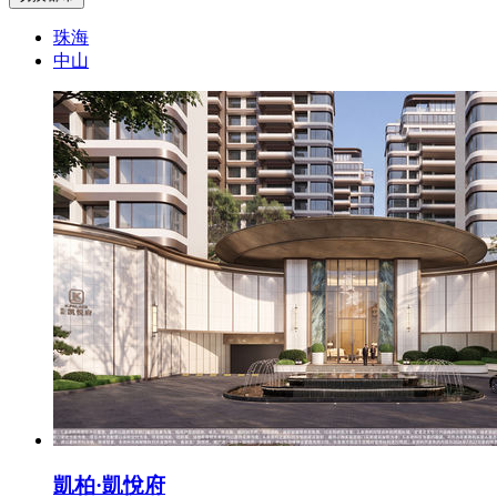
珠海
中山
凱柏·凱悅府