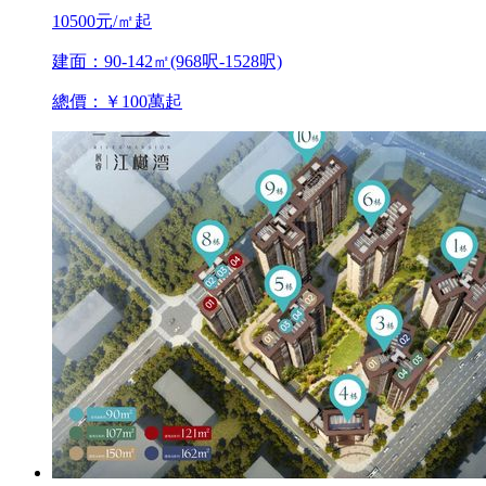
10500元/㎡起
建面：90-142㎡(968呎-1528呎)
總價：￥100萬起