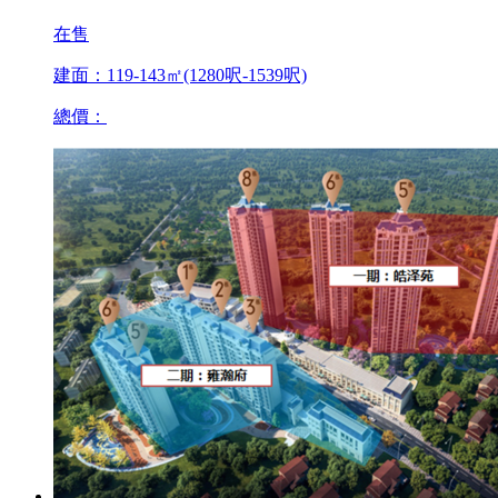
在售
建面：119-143㎡(1280呎-1539呎)
總價：