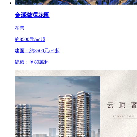
金溪瓏澤花園
在售
約8500元/㎡起
建面：約8500元/㎡起
總價：￥80萬起