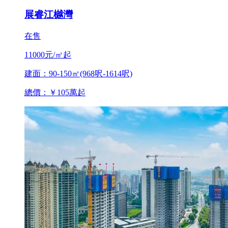
展睿江樾灣
在售
11000元/㎡起
建面：90-150㎡(968呎-1614呎)
總價：￥105萬起