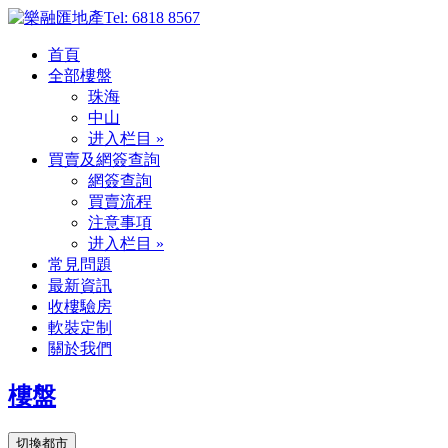
Tel: 6818 8567
首頁
全部樓盤
珠海
中山
进入栏目 »
買賣及網簽查詢
網簽查詢
買賣流程
注意事項
进入栏目 »
常見問題
最新資訊
收樓驗房
軟裝定制
關於我們
樓盤
切換都市