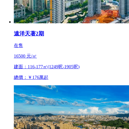
遠洋天著2期
在售
16500 元/㎡
建面：116-177㎡(1249呎-1905呎)
總價：￥176萬起