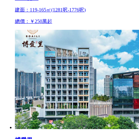
建面：119-165㎡(1281呎-1776呎)
總價：￥250萬起