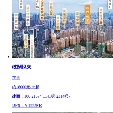
岐關悅來
在售
约18000元/㎡起
建面：106-215㎡(1141呎-2314呎)
總價：￥155萬起