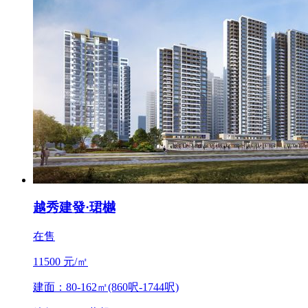
越秀建發·珺樾
在售
11500 元/㎡
建面：80-162㎡(860呎-1744呎)