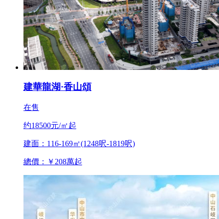
建華龍湖·香山頌
在售
约18500元/㎡起
建面：116-169㎡(1248呎-1819呎)
總價：￥208萬起