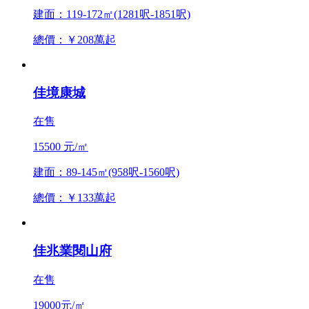
建面：119-172㎡(1281呎-1851呎)
總價：￥208萬起
佳境康城
在售
15500 元/㎡
建面：89-145㎡(958呎-1560呎)
總價：￥133萬起
佳兆業閱山府
在售
19000元/㎡