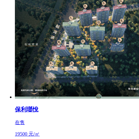
保利瑯悅
在售
19500 元/㎡