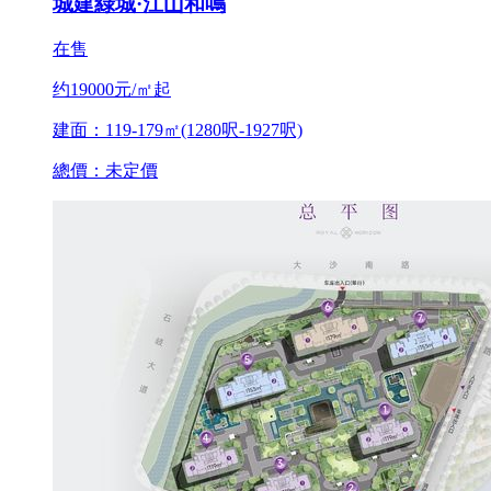
城建綠城·江山和鳴
在售
约19000元/㎡起
建面：119-179㎡(1280呎-1927呎)
總價：未定價