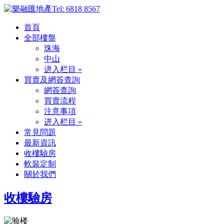
Tel: 6818 8567
首頁
全部樓盤
珠海
中山
进入栏目 »
買賣及網簽查詢
網簽查詢
買賣流程
注意事項
进入栏目 »
常見問題
最新資訊
收樓驗房
軟裝定制
關於我們
收樓驗房